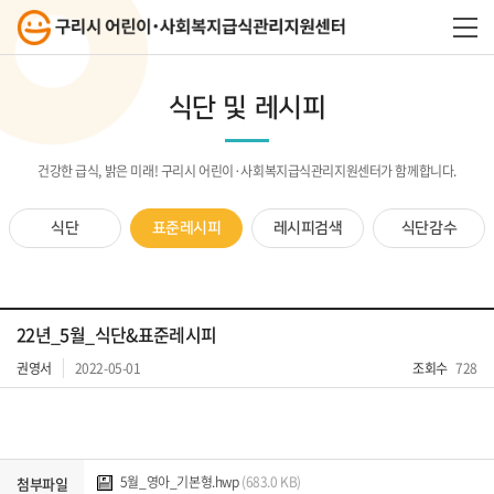
식단 및 레시피
건강한 급식, 밝은 미래! 구리시 어린이·사회복지급식관리지원센터가 함께합니다.
식단
표준레시피
레시피검색
식단감수
22년_5월_식단&표준레시피
권영서
2022-05-01
조회수
728
5월_영아_기본형.hwp
(683.0 KB)
첨부파일