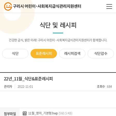
식단 및 레시피
건강한 급식, 밝은 미래! 구리시 어린이·사회복지급식관리지원센터가 함께합니다.
식단
표준레시피
레시피검색
식단감수
22년_11월_식단&표준레시피
관리자
2022-11-01
조회수
684
11월_영아_기본형.hwp
(560.5 KB)
첨부파일