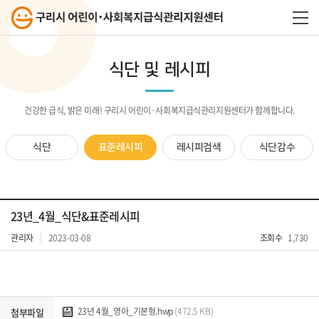
식단 및 레시피
건강한 급식, 밝은 미래! 구리시 어린이·사회복지급식관리지원센터가 함께합니다.
식단
표준레시피
레시피검색
식단감수
23년_4월_식단&표준레시피
관리자
2023-03-08
조회수
1,730
23년 4월_영아_기본형.hwp
(472.5 KB)
첨부파일