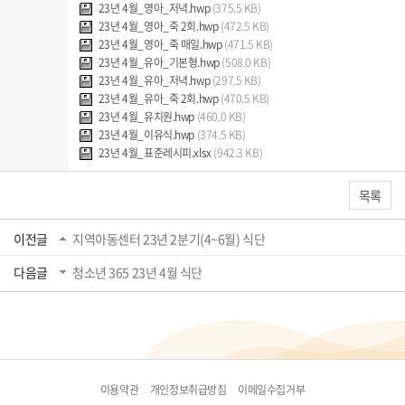
23년 4월_영아_저녁.hwp
(375.5 KB)
23년 4월_영아_죽 2회.hwp
(472.5 KB)
23년 4월_영아_죽 매일.hwp
(471.5 KB)
23년 4월_유아_기본형.hwp
(508.0 KB)
23년 4월_유아_저녁.hwp
(297.5 KB)
23년 4월_유아_죽 2회.hwp
(470.5 KB)
23년 4월_유치원.hwp
(460.0 KB)
23년 4월_이유식.hwp
(374.5 KB)
23년 4월_표준레시피.xlsx
(942.3 KB)
목록
이전글
지역아동센터 23년 2분기(4~6월) 식단
다음글
청소년 365 23년 4월 식단
이용약관
개인정보취급방침
이메일수집거부