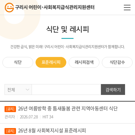
식단 및 레시피
건강한 급식, 밝은 미래! 구리시 어린이·사회복지급식관리지원센터가 함께합니다.
식단
표준레시피
레시피검색
식단감수
검색하기
26년 여름방학 중 틈새돌봄 관련 지역아동센터 식단
[공지]
관리자
2026.07.28
HIT 34
|
|
26년 8월 사회복지시설 표준레시피
[공지]