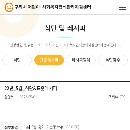
식단 및 레시피
건강한 급식, 밝은 미래! 구리시 어린이·사회복지급식관리지원센터가 함께합니다.
식단
표준레시피
레시피검색
식단감수
22년_5월_식단&표준레시피
권영서
2022-05-01
조회수
723
5월_영아_기본형.hwp
(683.0 KB)
첨부파일