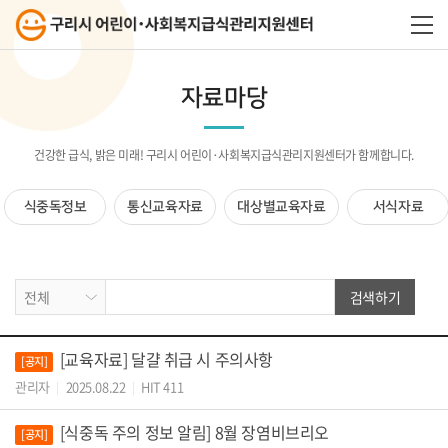
자료마당
건강한 급식, 밝은 미래! 구리시 어린이·사회복지급식관리지원센터가 함께합니다.
식중독정보
통신교육자료
대상별교육자료
서식자료
검색하기
[교육자료] 달걀 취급 시 주의사항
[공지]
관리자
2025.08.22
HIT 411
|
|
[식중독 주의 정보 알림] 8월 장염비브리오
[공지]