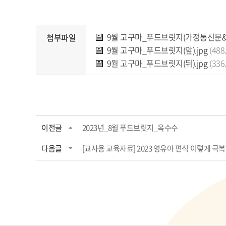
9월 고구마_푸드브릿지(가정통신문&활
첨부파일
9월 고구마_푸드브릿지(앞).jpg
(488
9월 고구마_푸드브릿지(뒤).jpg
(336
이전글
2023년_8월 푸드브릿지_옥수수
다음글
[교사용 교육자료] 2023 영유아 편식 이렇게 극