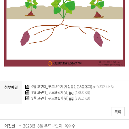
9월 고구마_푸드브릿지(가정통신문&활동지).pdf
(332.4 KB)
첨부파일
9월 고구마_푸드브릿지(앞).jpg
(488.8 KB)
9월 고구마_푸드브릿지(뒤).jpg
(336.2 KB)
목록
이전글
2023년_8월 푸드브릿지_옥수수