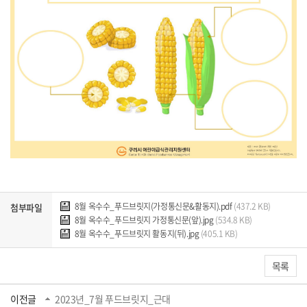
8월 옥수수_푸드브릿지(가정통신문&활동지).pdf
(437.2 KB)
첨부파일
8월 옥수수_푸드브릿지 가정통신문(앞).jpg
(534.8 KB)
8월 옥수수_푸드브릿지 활동지(뒤).jpg
(405.1 KB)
목록
이전글
2023년_7월 푸드브릿지_근대